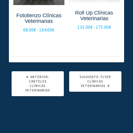
Roll Up Clínicas
Fotolienzo Clínicas
Veterinarias
Veterinarias
Rango
135.00
€
-
175.00
€
Rango
68.00
€
-
164.00
€
de
de
precios:
precios:
desde
desde
135.00€
68.00€
hasta
hasta
175.00€
164.00€
POST
SIGUIENTE
ANTERIOR:
SIGUIENTE:
FLYER
ANTERIOR:
POST:
CARTELES
CLÍNICAS
CLÍNICAS
VETERINARIAS
VETERINARIAS