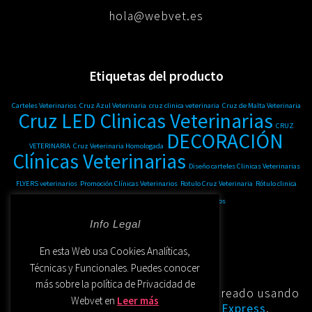
hola@webvet.es
Etiquetas del producto
Carteles Veterinarios
Cruz Azul Veterinaria
cruz clinica veterinaria
Cruz de Malta Veterinaria
Cruz LED Clinicas Veterinarias
CRUZ
DECORACIÓN
VETERINARIA
Cruz Veterinaria Homologada
Clínicas Veterinarias
Diseño carteles Clinicas Veterinarias
FLYERS veterinarios
Promoción Clínicas Veterinarios
Rotulo Cruz Veterinaria
Rótulo clinica
veterinaria
VINILOS escaparates veterinarios
Info Legal
En esta Web usa Cookies Analíticas,
Técnicas y Funcionales. Puedes conocer
más sobre la política de Privacidad de
© 2026 WEBVET | Cruz Veterinaria. Creado usando
Webvet en
Leer más
WordPress y el
tema OnePage Express
.