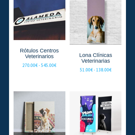
Rótulos Centros
Lona Clínicas
Veterinarios
Veterinarias
Rango
270.00
€
-
545.00
€
Rango
51.00
€
-
138.00
€
de
de
precios:
precios:
desde
desde
270.00€
51.00€
hasta
hasta
545.00€
138.00€