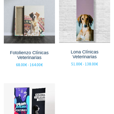
hasta
545.00€
Lona Clínicas
Fotolienzo Clínicas
Veterinarias
Veterinarias
Rango
51.00
€
-
138.00
€
Rango
68.00
€
-
164.00
€
de
de
precios:
precios:
desde
desde
51.00€
68.00€
hasta
hasta
138.00€
164.00€