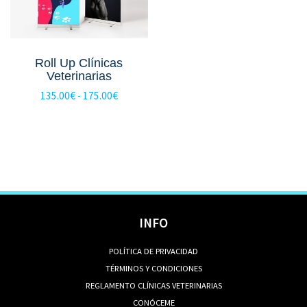
Roll Up Clínicas
Veterinarias
Rango
135.00
€
-
175.00
€
de
precios:
desde
135.00€
hasta
175.00€
INFO
POLÍTICA DE PRIVACIDAD
TÉRMINOS Y CONDICIONES
REGLAMENTO CLÍNICAS VETERINARIAS
CONÓCEME