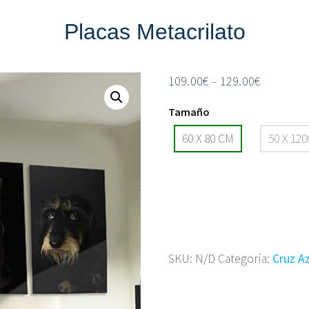
Placas Metacrilato
Rango
109.00
€
-
129.00
€
de
Tamaño
precios:
desde
60 X 80 CM
50 X 12
109.00€
hasta
129.00€
SKU:
N/D
Categoría:
Cruz Az