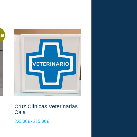
ta!
Cruz Clínicas Veterinarias
Caja
Rango
225.00
€
-
315.00
€
de
precios: