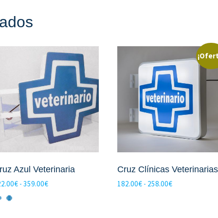
nados
¡Ofer
ruz Azul Veterinaria
Cruz Clínicas Veterinarias
Rango
Rango
22.00
€
-
359.00
€
182.00
€
-
258.00
€
de
de
V
V
precios:
precios:
e
e
desde
desde