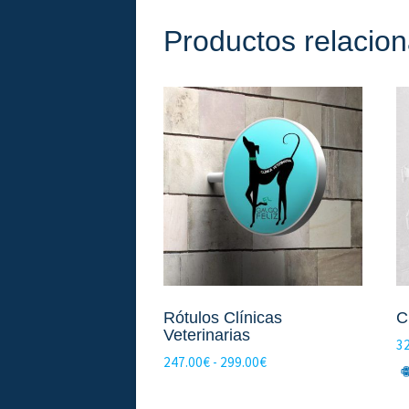
Productos relacio
Rótulos Clínicas
C
Veterinarias
3
Rango
247.00
€
-
299.00
€
de
precios: