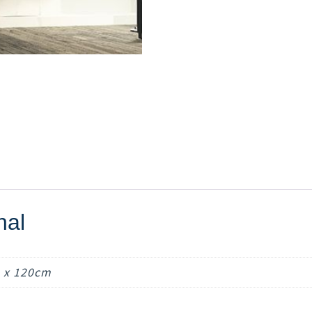
nal
0 x 120cm